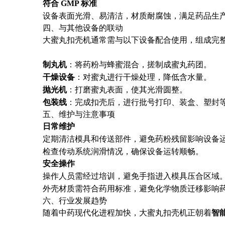
符合 GMP 标准
设备表面光滑、易清洁，材质耐腐蚀，满足药品生产
四、与其他设备的联动
大蜜丸扣壳机通常需与以下设备配合使用，组成完
制丸机
：将药粉与蜂蜜混合，搓制成蜜丸药团。
干燥设备
：对蜜丸进行干燥处理，降低含水量。
抛光机
：打磨蜜丸表面，使其光滑圆整。
包装线
：完成扣壳后，进行批号打印、装盒、塑封
五、维护与注意事项
日常维护
定期清洁模具和传送部件，避免药粉残留影响设备
检查传动系统润滑情况，确保设备运转顺畅。
安全操作
操作人员需经过培训，避免手指进入模具压合区域
外壳材质需符合药用标准，避免化学物质迁移影响
六、行业发展趋势
随着中药现代化进程加快，大蜜丸扣壳机正朝着
智