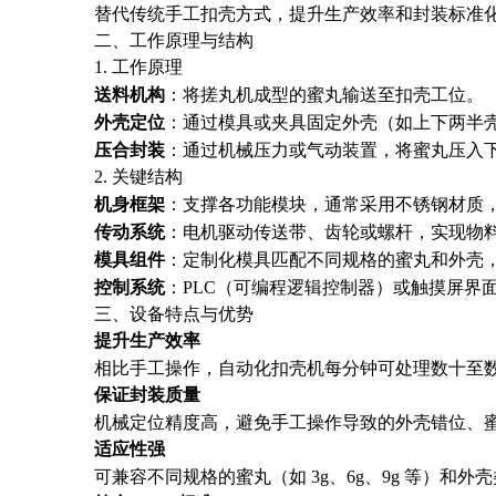
替代传统手工扣壳方式，提升生产效率和封装标准
二、工作原理与结构
1. 工作原理
送料机构
：将搓丸机成型的蜜丸输送至扣壳工位。
外壳定位
：通过模具或夹具固定外壳（如上下两半
压合封装
：通过机械压力或气动装置，将蜜丸压入
2. 关键结构
机身框架
：支撑各功能模块，通常采用不锈钢材质
传动系统
：电机驱动传送带、齿轮或螺杆，实现物
模具组件
：定制化模具匹配不同规格的蜜丸和外壳
控制系统
：PLC（可编程逻辑控制器）或触摸屏界
三、设备特点与优势
提升生产效率
相比手工操作，自动化扣壳机每分钟可处理数十至
保证封装质量
机械定位精度高，避免手工操作导致的外壳错位、
适应性强
可兼容不同规格的蜜丸（如 3g、6g、9g 等）和