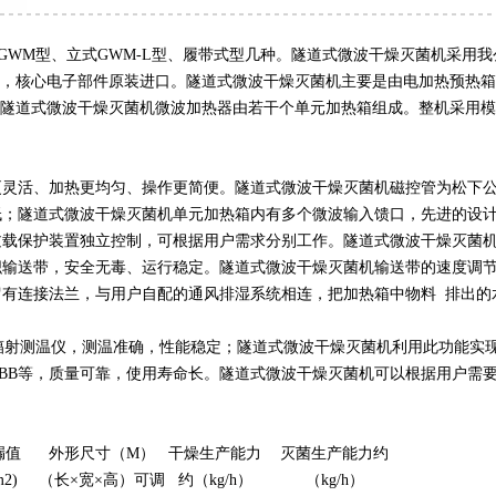
GWM型、立式GWM-L型、履带式型几种。
隧道式
微波干燥灭菌机
采用我
造，核心电子部件原装进口。
隧道式微波干燥灭
菌机
主要是由电加热预热箱
隧道
式微波干燥灭菌机
微波加热器由若干个单元加热箱组成。整机采用模
更灵活、加热更均匀、操作更简便。
隧道
式微波干燥灭菌机
磁控管为松下
低；
隧道式微波干燥灭
菌机
单元加热箱内有多个微波输入馈口，先进的设
过载保护装置独立控制，可根据用户需求分别工作。
隧道式微波干
燥灭菌
织输送带，安全无毒、运行稳定。
隧道
式微波干燥灭菌机
输送带的速度调
留有连接法兰，与用户自配的通风排湿系统相连，把加热箱中物料 排出的
辐射测温仪，测温准确，性能稳定；
隧道式微
波干燥灭菌机
利用此功能实
BB等，质量可靠，使用寿命长。
隧道式微波干燥
灭菌机
可以根据用户需
漏值
外形尺寸（M）
干燥生产能力
灭菌生产能力约
m
2
)
（长×宽×高）可调
约（kg/h）
（kg/h）