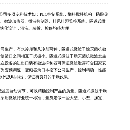
公司多项专利技术如：PLC控制系统，翻料搅拌机构，防跑偏
、微波加热器、微波抑制器、排风排湿监控系统。
隧道式微
块化设计，清洗、装拆、检修均很方便
公司生产，有水冷却和风冷却两种，
隧道式微波干
燥灭菌机
微
计使馈口之间相互干扰极小。
隧道式微波干燥灭菌
机
微波发生
机
在设备的进出口装有微波抑制器可保证微波泄露符合国家安
节为变频调速，变频器为日本松下公司生产，控制精确，性能
水汽及时排出，保证有良好的干燥效果。
现温度自动调节，可以精确控制产品的质量。
隧道式微波干燥
要采用微波行业统一标准，量身定做一些大型、小型、加宽、