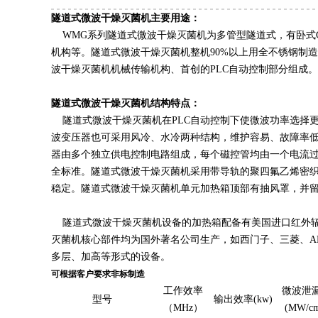
隧
道式微波干燥灭
菌机
主要用途：
WMG系列
隧道式微波
干燥灭菌机
为多管型隧道式，有卧式
机构等。
隧道
式微波干燥灭菌机
整机90%以上用全不锈钢制
波干燥灭
菌机
机械传输机构、首创的PLC自动控制部分组成。
隧道式微波干燥灭菌
机
结构特点：
隧道式微波干燥灭
菌机
在PLC自动控制下使微波功率选择
波变压器也可采用风冷、水冷两种结构，维护容易、故障率
器由多个独立供电控制电路组成，每个磁控管均由一个电流
全标准。
隧道式微波
干燥灭菌机
采用带导轨的聚四氟乙烯密
稳定。
隧道式微波干
燥灭菌机
单元加热箱顶部有抽风罩，并
隧道式微波干燥灭菌
机
设备的加热箱配备有美国进口红外
灭
菌机
核心部件均为国外著名公司生产，如西门子、三菱、A
多层、加高等形式的设备
。
可根据客户要求非标制造
工作效率
微波泄
型号
输出效率(kw)
（MHz）
(MW/c