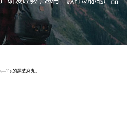
g—11g的黑芝麻丸。