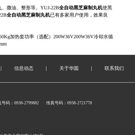
丸、撒油、整形等。
YUJ-22B
全自动黑芝麻制丸机
使黑
22B
全自动黑芝麻制丸机
已有多家用户使用，效果良
50Kg
加热套功率（选配）
200W36V200W36V
冷却水循
50mm
信息动态
关于华圆
联系我们
号码：0938-2799882
传真号码：0938-2721778