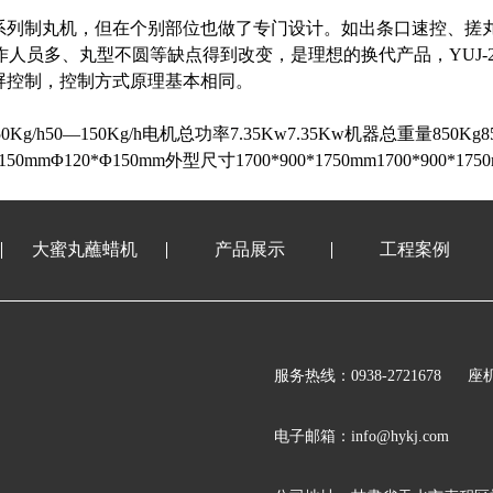
系列制丸机，但在个别部位也做了专门设计。如出条口速控、搓
作人员多、丸型不圆等缺点得到改变，是理想的换代产品，
YUJ-
屏控制，控制方式原理基本相同。
50Kg/h50
—
150Kg/h
电机总功率
7.35Kw7.35Kw
机器总重量
850Kg8
150mm
Φ
120*
Φ
150mm
外型尺寸
1700*900*1750mm1700*900*17
大蜜丸蘸蜡机
产品展示
工程案例
服务热线：0938-2721678
座机
电子邮箱：info@hykj.com