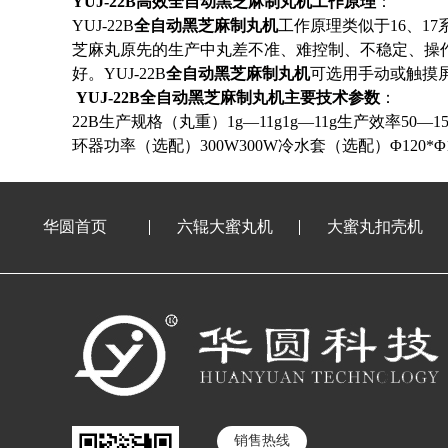
YUJ-22B
高效全自动黑芝麻制丸机工作原理
：
YUJ-22B
全自动黑芝麻制丸机
工作原理类似于
16
、
17
芝麻丸原先的生产中丸差不准、难控制、不稳定、操
好。
YUJ-22B
全自动黑芝麻制丸机
可选用手动或触摸
YUJ-22B
全自动黑芝麻制丸机主要技术参数
：
22B生产规格（丸重）
1g
—
11g1g
—
11g
生产效率
50
—
1
环器功率（选配）
300W300W
冷水套（选配）Φ
120*
Φ
华圆首页
六辊大蜜丸机
大蜜丸扣壳机
销售热线